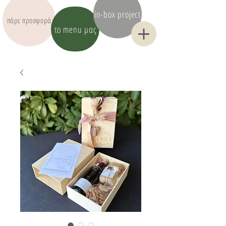
in-box project
πάρε προσφορά
το menu μας