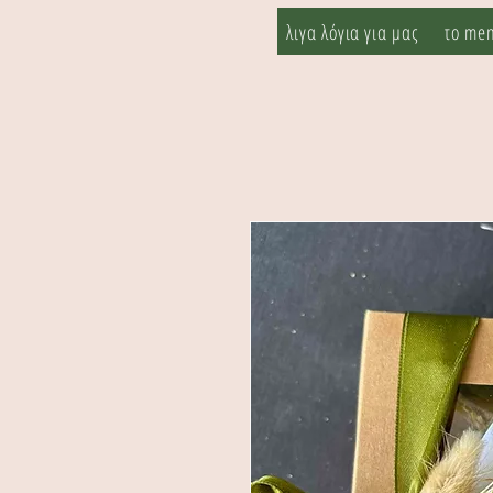
λιγα λόγια για μας
το me