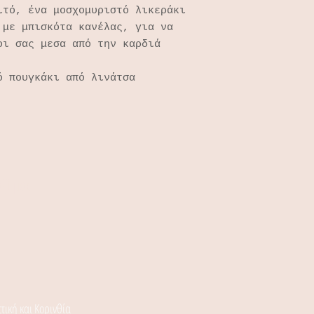
ιτό, ένα μοσχομυριστό λικεράκι
 με μπισκότα κανέλας, για να
οι σας μεσα από την καρδιά
ό πουγκάκι από λινάτσα
αζί μας
τική και Κορινθία