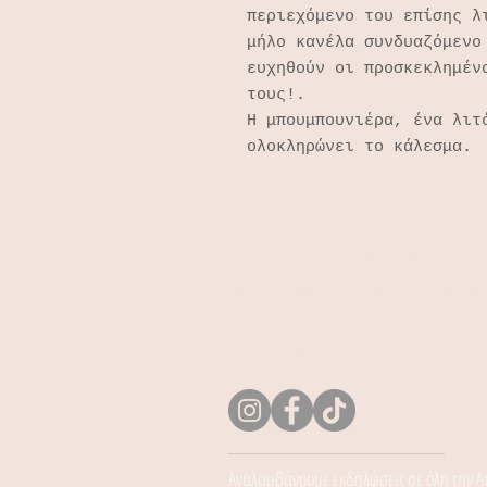
περιεχόμενο του επίσης λ
μήλο κανέλα συνδυαζόμενο
ευχηθούν οι προσκεκλημέν
τους!.
Η μπουμπουνιέρα, ένα λιτ
ολοκληρώνει το κάλεσμα.
Για οποιαδήποτε απορία,
μη διστάσεις να επικοινωνήσεις μ
foodevents47@gmail.com
Tel: 2296081678
Αναλαμβάνουμε εκδηλώσεις σε όλη την Ατ