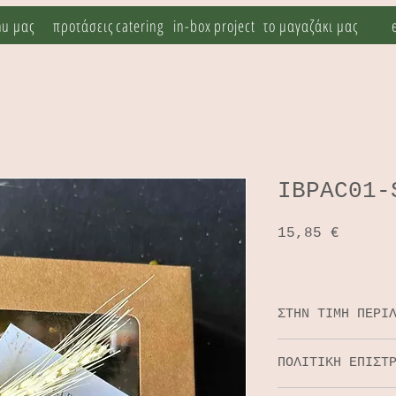
nu μας
προτάσεις catering
in-box project
το μαγαζάκι μας
IBPAC01-
Τιμή
15,85 €
ΣΤΗΝ ΤΙΜΗ ΠΕΡΙ
ΦΠΑ 24%
ΠΟΛΙΤΙΚΗ ΕΠΙΣΤ
κουτί χάρτινο 
διαστάσεων 13*