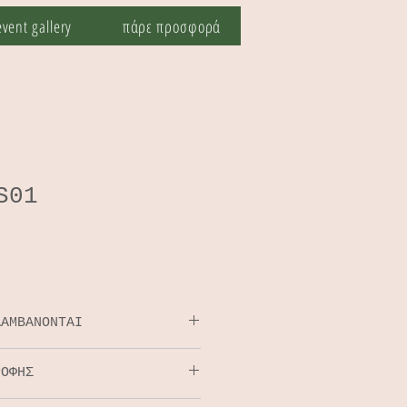
event gallery
πάρε προσφορά
S01
ΛΑΜΒΑΝΟΝΤΑΙ
ΡΟΦΗΣ
craft με διαφάνεια
13*6,5εκ