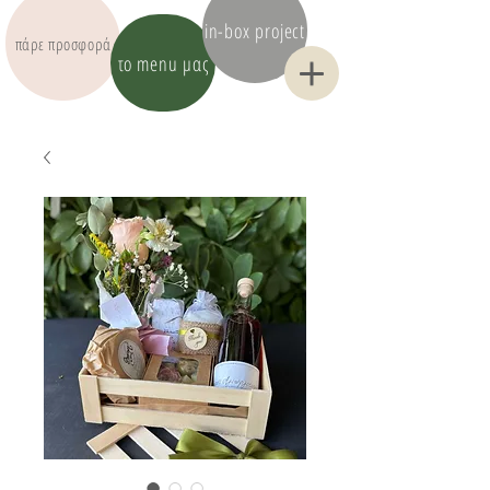
in-box project
πάρε προσφορά
το menu μας