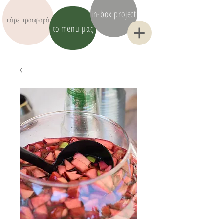
in-box project
πάρε προσφορά
το menu μας