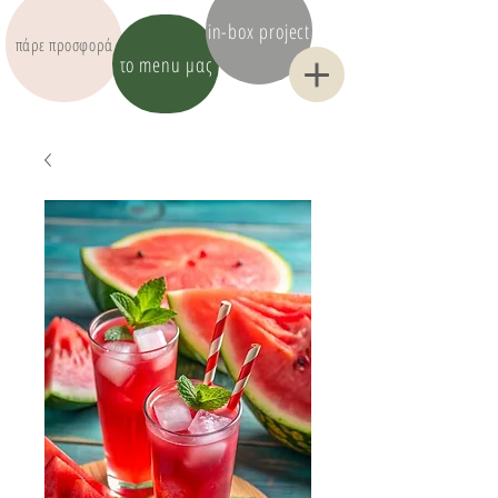
in-box project
πάρε προσφορά
το menu μας